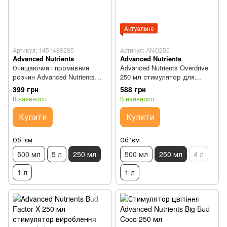
Актуальне
Артикул: 1451488285
Артикул: ANO250
Advanced Nutrients
Advanced Nutrients
Очищаючий і промивний
Advanced Nutrients Overdrive
розчин Advanced Nutrients
250 мл стимулятор для
Flawless Finish 250 мл
фінальної стадії цвітіння
399 грн
588 грн
В наявності
В наявності
Купити
Купити
Об `єм
Об `єм
500 мл
5 л
250 мл
500 мл
250 мл
4 л
1 л
1 л