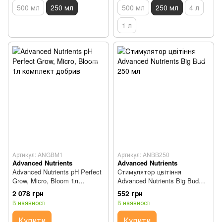
500 мл
250 мл
500 мл
250 мл
4 л
1 л
Артикул: ANGBM1
Артикул: ANBB250
Advanced Nutrients
Advanced Nutrients
Advanced Nutrients pH Perfect
Cтимулятор цвітіння
Grow, Micro, Bloom 1л
Advanced Nutrients Big Bud
комплект добрив
250 мл
2 078 грн
552 грн
В наявності
В наявності
Купити
Купити