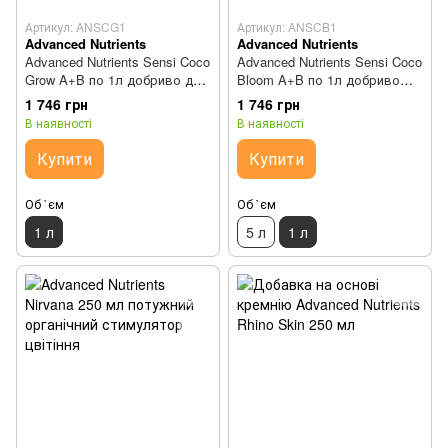
Артикул: ANSCG1
Артикул: ANSCB1
Advanced Nutrients
Advanced Nutrients
Advanced Nutrients Sensi Coco
Advanced Nutrients Sensi Coco
Grow A+B по 1л добриво для
Bloom A+B по 1л добриво
кокосового субстрату
для кокосового субстрату
1 746 грн
1 746 грн
В наявності
В наявності
Купити
Купити
Об `єм
Об `єм
1 л
5 л
1 л