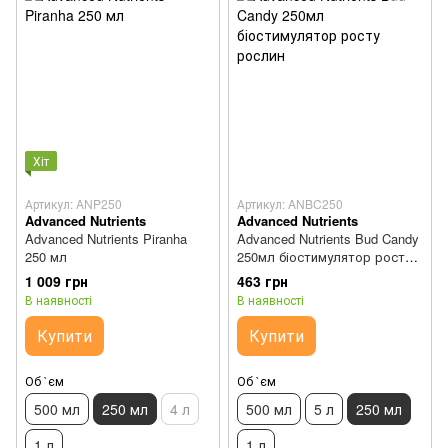
Хіт
Артикул: ANP250
Артикул: ANBC250
Advanced Nutrients
Advanced Nutrients
Advanced Nutrients Piranha
Advanced Nutrients Bud Candy
250 мл
250мл біостимулятор росту
рослин
1 009 грн
463 грн
В наявності
В наявності
Купити
Купити
Об `єм
Об `єм
500 мл
250 мл
4 л
500 мл
5 л
250 мл
1 л
1 л