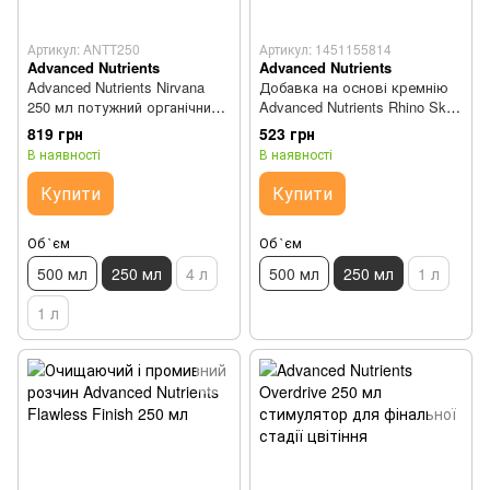
Артикул: ANTT250
Артикул: 1451155814
Advanced Nutrients
Advanced Nutrients
Advanced Nutrients Nirvana
Добавка на основі кремнію
250 мл потужний органічний
Advanced Nutrients Rhino Skin
стимулятор цвітіння
250 мл
819 грн
523 грн
В наявності
В наявності
Купити
Купити
Об `єм
Об `єм
500 мл
250 мл
4 л
500 мл
250 мл
1 л
1 л