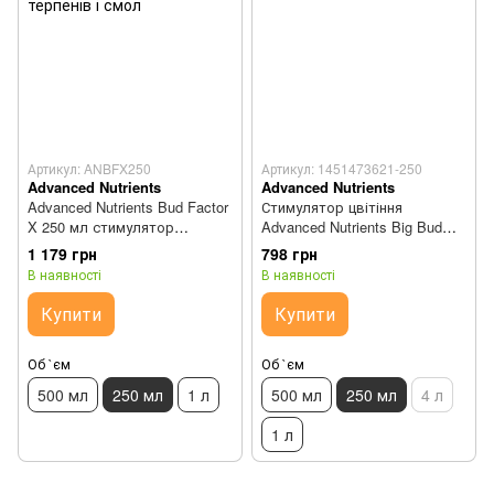
Артикул: ANBFX250
Артикул: 1451473621-250
Advanced Nutrients
Advanced Nutrients
Advanced Nutrients Bud Factor
Стимулятор цвітіння
X 250 мл стимулятор
Advanced Nutrients Big Bud
вироблення терпенів і смол
Coco 250 мл
1 179 грн
798 грн
В наявності
В наявності
Купити
Купити
Об `єм
Об `єм
500 мл
250 мл
1 л
500 мл
250 мл
4 л
1 л