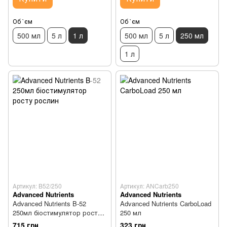
Об `єм
Об `єм
500 мл
5 л
1 л
500 мл
5 л
250 мл
1 л
Артикул: B52/250
Артикул: ANCarb250
Advanced Nutrients
Advanced Nutrients
Advanced Nutrients B-52
Advanced Nutrients CarboLoad
250мл біостимулятор росту
250 мл
рослин
715 грн
323 грн