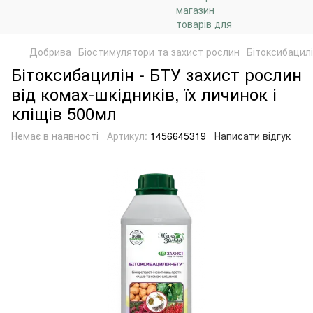
Добрива
Біостимулятори та захист рослин
Бітоксибацилі
Бітоксибацилін - БТУ захист рослин
від комах-шкідників, їх личинок і
кліщів 500мл
Немає в наявності
Артикул:
1456645319
Написати відгук