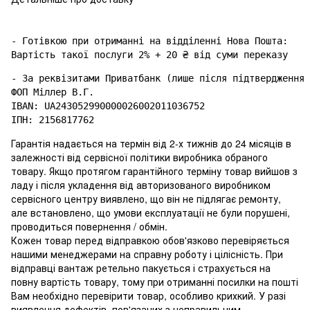
- Готівкою при отриманні на відділенні Нова Пошта: 

- За реквізитами Приватбанк (лише після підтвердження 
ФОП Міллер В.Г.

IBAN: UA243052990000026002011036752

Гарантія надається на термін від 2-х тижнів до 24 місяців в
залежності від сервісної політики виробника обраного
товару. Якщо протягом гарантійного терміну товар вийшов з
ладу і після укладення від авторизованого виробником
сервісного центру виявлено, що він не підлягає ремонту,
але встановлено, що умови експлуатації не були порушені,
проводиться повернення / обмін.
Кожен товар перед відправкою обов'язково перевіряється
нашими менеджерами на справну роботу і цілісність. При
відправці вантаж ретельно пакується і страхується на
повну вартість товару, тому при отриманні посилки на пошті
Вам необхідно перевірити товар, особливо крихкий. У разі
виявлення дефектів, пов'язаних з неправильним