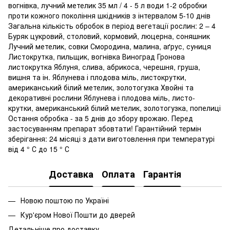
вогнівка, лучний метелик 35 мл / 4 - 5 л води 1-2 обробки
проти кожного покоління шкідників з інтервалом 5-10 днів
Загальна кількість обробок в період вегетації рослин: 2 – 4
Буряк цукровий, столовий, кормовий, люцерна, соняшник
Лучний метелик, совки Смородина, малина, аґрус, суниця
Листокрутка, пильщик, вогнівка Виноград Гронова
листокрутка Яблуня, слива, абрикоса, черешня, груша,
вишня та ін. Яблунева і плодова міль, листокрутки,
американський білий метелик, золотогузка Хвойні та
декоративні рослини Яблунева і плодова міль, листо-
крутки, американський білий метелик, золотогузка, попелиці
Остання обробка - за 5 днів до збору врожаю. Перед
застосуванням препарат збовтати! Гарантійний термін
зберігання: 24 місяці з дати виготовлення при температурі
від 4 ° С до 15 ° С
Доставка
Оплата
Гарантія
Новою поштою по Україні
Кур'єром Нової Пошти до дверей
Детальніше про доставку