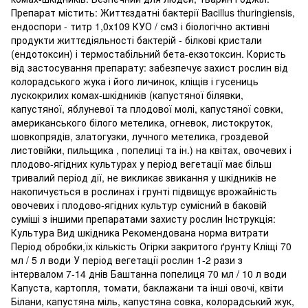
Препарат містить: Життєздатні бактерії Bacillus thuringiensis,
ендоспори - титр 1,0x109 КУО / см3 і біологічно активні
продукти життєдіяльності бактерій - білкові кристали
(ендотоксин) і термостабільний бета-екзотоксин. Користь
від застосування препарату: забезпечує захист рослин від
колорадського жука і його личинок, кліщів і гусениць
лускокрилих комах-шкідників (капустяної білявки,
капустяної, яблуневої та плодової молі, капустяної совки,
американського білого метелика, огневок, листокруток,
шовкопрядів, златогузки, лучного метелика, гроздевой
листовійки, пильщика , попелиці та ін.) на квітах, овочевих і
плодово-ягідних культурах у період вегетації має більш
тривалий період дії, не викликає звикання у шкідників не
накопичується в рослинах і грунті підвищує врожайність
овочевих і плодово-ягідних культур сумісний в баковій
суміші з іншими препаратами захисту рослин Інструкція:
Культура Вид шкідника Рекомендована норма витрати
Період обробки,їх кількість Огірки закритого ґрунту Кліщі 70
мл / 5 л води У період вегетації рослин 1-2 рази з
інтервалом 7-14 днів Баштанна попелиця 70 мл / 10 л води
Капуста, картопля, томати, баклажани та інші овочі, квіти
Білани, капустяна міль, капустяна совка, колорадський жук,