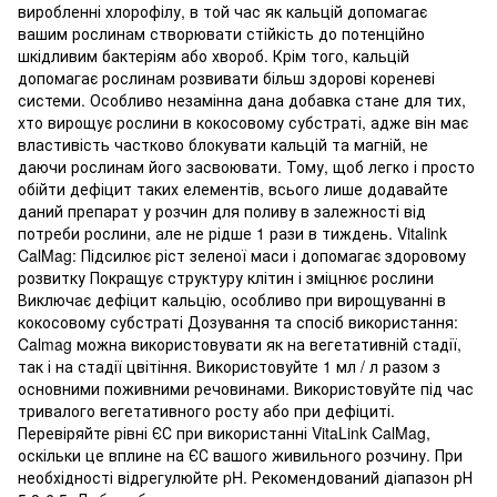
виробленні хлорофілу, в той час як кальцій допомагає
вашим рослинам створювати стійкість до потенційно
шкідливим бактеріям або хвороб. Крім того, кальцій
допомагає рослинам розвивати більш здорові кореневі
системи. Особливо незамінна дана добавка стане для тих,
хто вирощує рослини в кокосовому субстраті, адже він має
властивість частково блокувати кальцій та магній, не
даючи рослинам його засвоювати. Тому, щоб легко і просто
обійти дефіцит таких елементів, всього лише додавайте
даний препарат у розчин для поливу в залежності від
потреби рослини, але не рідше 1 рази в тиждень. Vitalink
CalMag: Підсилює ріст зеленої маси і допомагає здоровому
розвитку Покращує структуру клітин і зміцнює рослини
Виключає дефіцит кальцію, особливо при вирощуванні в
кокосовому субстраті Дозування та спосіб використання:
Calmag можна використовувати як на вегетативній стадії,
так і на стадії цвітіння. Використовуйте 1 мл / л разом з
основними поживними речовинами. Використовуйте під час
тривалого вегетативного росту або при дефіциті.
Перевіряйте рівні ЄС при використанні VitaLink CalMag,
оскільки це вплине на ЄС вашого живильного розчину. При
необхідності відрегулюйте pH. Рекомендований діапазон рН