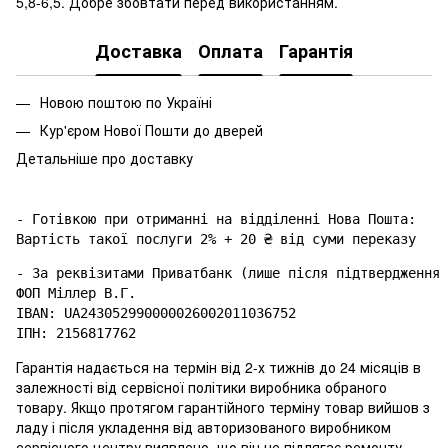
5,8-6,5. Добре збовтати перед використанням.
Доставка
Оплата
Гарантія
Новою поштою по Україні
Кур'єром Нової Пошти до дверей
Детальніше про доставку
- Готівкою при отриманні на відділенні Нова Пошта: 

- За реквізитами Приватбанк (лише після підтвердження 
ФОП Міллер В.Г.

IBAN: UA243052990000026002011036752

Гарантія надається на термін від 2-х тижнів до 24 місяців в
залежності від сервісної політики виробника обраного
товару. Якщо протягом гарантійного терміну товар вийшов з
ладу і після укладення від авторизованого виробником
сервісного центру виявлено, що він не підлягає ремонту,