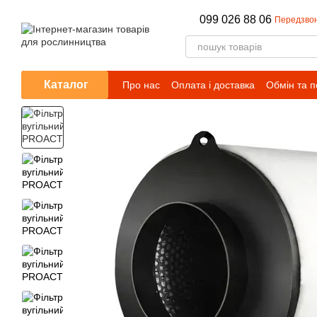
Перейти до основного контенту
099 026 88 06
Передзво
Каталог
Про нас
Оплата і доставка
Обмін та 