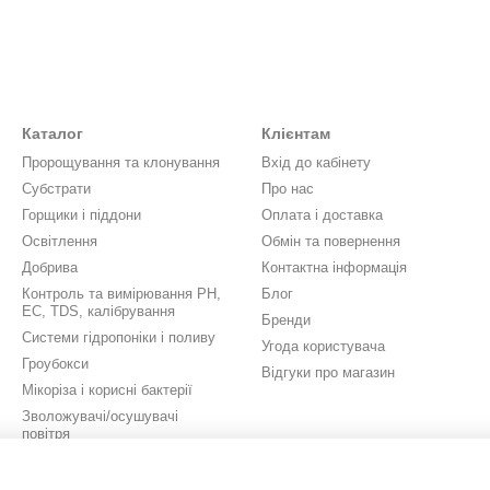
Каталог
Клієнтам
Пророщування та клонування
Вхід до кабінету
Субстрати
Про нас
Горщики і піддони
Оплата і доставка
Освітлення
Обмін та повернення
Добрива
Контактна інформація
Контроль та вимірювання PH,
Блог
EC, TDS, калібрування
Бренди
Системи гідропоніки і поливу
Угода користувача
Гроубокси
Відгуки про магазин
Мікоріза і корисні бактерії
Зволожувачі/осушувачі
повітря
Вентиляція
Аксесуари