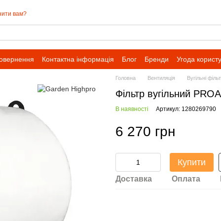
нити вам?
повернення
Контактна інформація
Блог
Бренди
Угода корист
Головна
Вентиляція
Вугільні філь
Фільтр вугільний PRO
В наявності
Артикул: 1280269790
6 270 грн
Купити
Доставка
Оплата