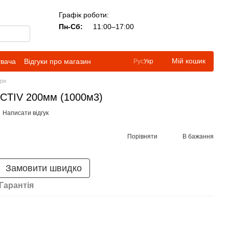
Графік роботи:
Пн-Сб:
11:00–17:00
Мій кошик
увача
Відгуки про магазин
Рус
Укр
три
ACTIV 200мм (1000м3)
Написати відгук
Порівняти
В бажання
Замовити швидко
Гарантія