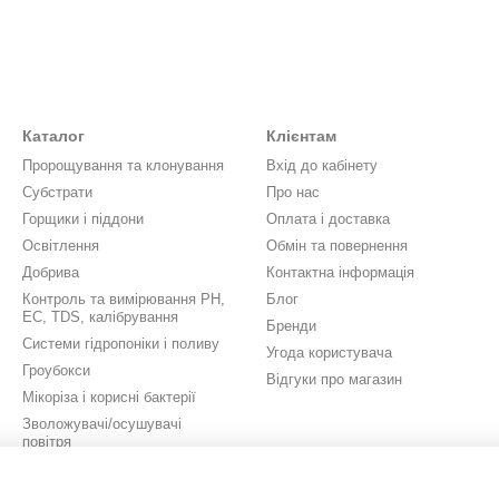
Каталог
Клієнтам
Пророщування та клонування
Вхід до кабінету
Субстрати
Про нас
Горщики і піддони
Оплата і доставка
Освітлення
Обмін та повернення
Добрива
Контактна інформація
Контроль та вимірювання PH,
Блог
EC, TDS, калібрування
Бренди
Системи гідропоніки і поливу
Угода користувача
Гроубокси
Відгуки про магазин
Мікоріза і корисні бактерії
Зволожувачі/осушувачі
повітря
Вентиляція
Аксесуари