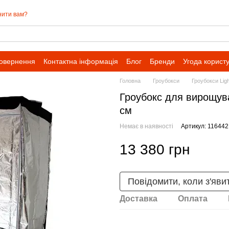
нити вам?
повернення
Контактна інформація
Блог
Бренди
Угода корист
Головна
Гроубокси
Гроубокси Lig
Гроубокс для вирощува
см
Немає в наявності
Артикул: 11644
13 380 грн
Повідомити, коли з'яви
Доставка
Оплата