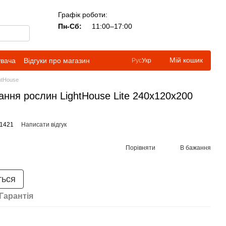
Графік роботи:
Пн-Сб:
11:00–17:00
Мій кошик
увача
Відгуки про магазин
Рус
Укр
htHouse
ння рослин LightHouse Lite 240x120x200
21421
Написати відгук
Порівняти
В бажання
ться
Гарантія