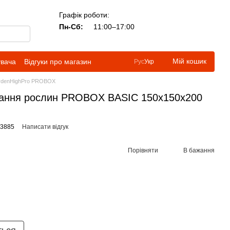
Графік роботи:
Пн-Сб:
11:00–17:00
Мій кошик
увача
Відгуки про магазин
Рус
Укр
rdenHighPro PROBOX
вання рослин PROBOX BASIC 150x150x200
53885
Написати відгук
Порівняти
В бажання