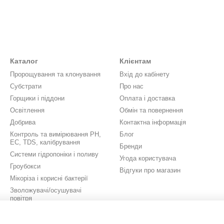
Каталог
Клієнтам
Пророщування та клонування
Вхід до кабінету
Субстрати
Про нас
Горщики і піддони
Оплата і доставка
Освітлення
Обмін та повернення
Добрива
Контактна інформація
Контроль та вимірювання PH,
Блог
EC, TDS, калібрування
Бренди
Системи гідропоніки і поливу
Угода користувача
Гроубокси
Відгуки про магазин
Мікоріза і корисні бактерії
Зволожувачі/осушувачі
повітря
Вентиляція
Аксесуари