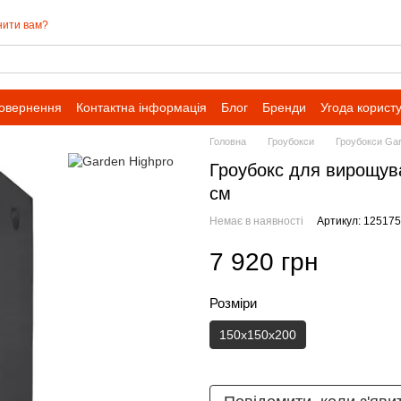
нити вам?
повернення
Контактна інформація
Блог
Бренди
Угода корист
Головна
Гроубокси
Гроубокси Ga
Гроубокс для вирощу
см
Немає в наявності
Артикул: 12517
7 920 грн
Розміри
150x150x200