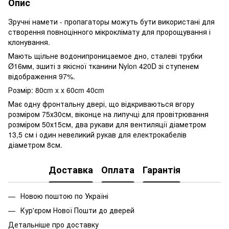
Опис
Зручні намети - пропагаторы можуть бути використані для
створення повноцінного мікроклімату для пророщування і
клонування.
Мають щільне водонипроницаемое дно, сталеві трубки
Ø16мм, зшиті з якісної тканини Nylon 420D зі ступенем
відображення 97%.
Розмір: 80cm x x 60cm 40cm
Має одну фронтальну двері, що відкриваються вгору
розміром 75х30см, віконце на липучці для провітрювання
розміром 50х15см, два рукави для вентиляції діаметром
13,5 см і один невеликий рукав для електрокабелів
діаметром 8см.
Доставка
Оплата
Гарантія
Новою поштою по Україні
Кур'єром Нової Пошти до дверей
Детальніше про доставку