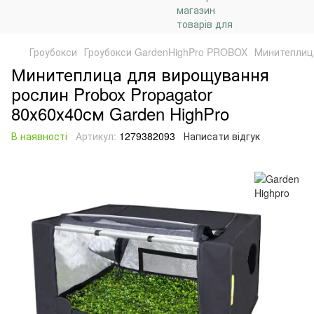
Гроубокси
Гроубокси GardenHighPro PROBOX
Минитеплица
Минитеплица для вирощування
рослин Probox Propagator
80х60х40см Garden HighPro
В наявності
Артикул:
1279382093
Написати відгук