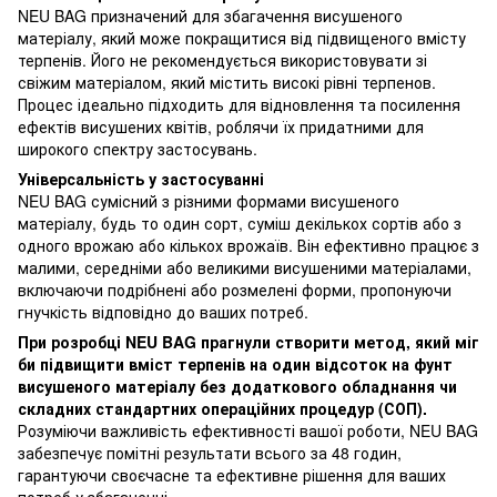
NEU BAG призначений для збагачення висушеного
матеріалу, який може покращитися від підвищеного вмісту
терпенів. Його не рекомендується використовувати зі
свіжим матеріалом, який містить високі рівні терпенов.
Процес ідеально підходить для відновлення та посилення
ефектів висушених квітів, роблячи їх придатними для
широкого спектру застосувань.
Універсальність у застосуванні
NEU BAG сумісний з різними формами висушеного
матеріалу, будь то один сорт, суміш декількох сортів або з
одного врожаю або кількох врожаїв. Він ефективно працює з
малими, середніми або великими висушеними матеріалами,
включаючи подрібнені або розмелені форми, пропонуючи
гнучкість відповідно до ваших потреб.
При розробці NEU BAG прагнули створити метод, який міг
би підвищити вміст терпенів на один відсоток на фунт
висушеного матеріалу без додаткового обладнання чи
складних стандартних операційних процедур (СОП).
Розуміючи важливість ефективності вашої роботи, NEU BAG
забезпечує помітні результати всього за 48 годин,
гарантуючи своєчасне та ефективне рішення для ваших
потреб у збагаченні.