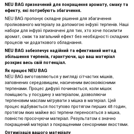
NEU BAG призначений для покращення аромату, смаку та
ефекту, які потребують збагачення.
NEU BAG пропонує складне рішення для збагачення
пролікованого матеріалу за допомогою інфузії терпенів. Наші
набори для інфузії призначені для тих, хто хоче посилити
аромат, смак та загальний ефект без необхідності складних
процесів чи додаткового обладнання.
NEU BAG забезпечує надійний та ефективний метод
збільшення терпенів, гарантуючи, що ваш матеріал
розкриє весь свій потенціал.
Як працює NEU BAG
NEU BAG виготовляються у вигляді сітчастих мішків,
заповнених середовищем, насиченим високоякісними
терпенами. Процес дифузії починається, коли мішок
поміщають у посудину з матеріалом, дозволяючи
терпеновим маслам мігрувати з мішка в матеріал. Цей
процес відбувається поступово протягом перших 48 годин,
протягом яких майже всі терпени переносяться з мішка,
повністю просочуючи матеріал. Результатом є значно
покращений матеріал з покращеними сенсорними якостями.
Оптимізація вашого матеріалу