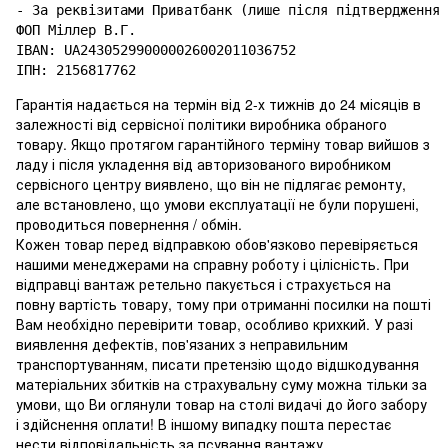
- За реквізитами Приватбанк (лише після підтвердження 
ФОП Міллер В.Г.

IBAN: UA243052990000026002011036752

Гарантія надається на термін від 2-х тижнів до 24 місяців в
залежності від сервісної політики виробника обраного
товару. Якщо протягом гарантійного терміну товар вийшов з
ладу і після укладення від авторизованого виробником
сервісного центру виявлено, що він не підлягає ремонту,
але встановлено, що умови експлуатації не були порушені,
проводиться повернення / обмін.
Кожен товар перед відправкою обов'язково перевіряється
нашими менеджерами на справну роботу і цілісність. При
відправці вантаж ретельно пакується і страхується на
повну вартість товару, тому при отриманні посилки на пошті
Вам необхідно перевірити товар, особливо крихкий. У разі
виявлення дефектів, пов'язаних з неправильним
транспортуванням, писати претензію щодо відшкодування
матеріальних збитків на страхувальну суму можна тільки за
умови, що Ви оглянули товар на столі видачі до його забору
і здійснення оплати! В іншому випадку пошта перестає
нести відповідальність за псування вантажу.