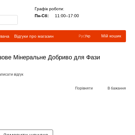
Графік роботи:
Пн-Сб:
11:00–17:00
Мій кошик
увача
Відгуки про магазин
Рус
Укр
азове Мінеральне Добриво для Фази
писати відгук
Порівняти
В бажання