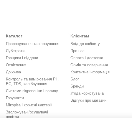
Каталог
Клієнтам
Пророщування та клонування
Вхід до кабінету
Субстрати
Про нас
Горщики і піддони
Оплата і доставка
Освітлення
Обмін та повернення
Добрива
Контактна інформація
Контроль та вимірювання PH,
Блог
EC, TDS, калібрування
Бренди
Системи гідропоніки і поливу
Угода користувача
Гроубокси
Відгуки про магазин
Мікоріза і корисні бактерії
Зволожувачі/осушувачі
повітря
Вентиляція
Аксесуари