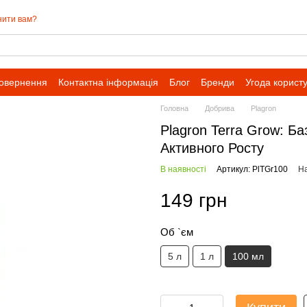
нити вам?
повернення
Контактна інформація
Блог
Бренди
Угода корист
Головна
Добрива
Plagron
Plagron Terra Grow: Б
Активного Росту
В наявності
Артикул: PlTGr100
На
149 грн
Об `єм
5 л
1 л
100 мл