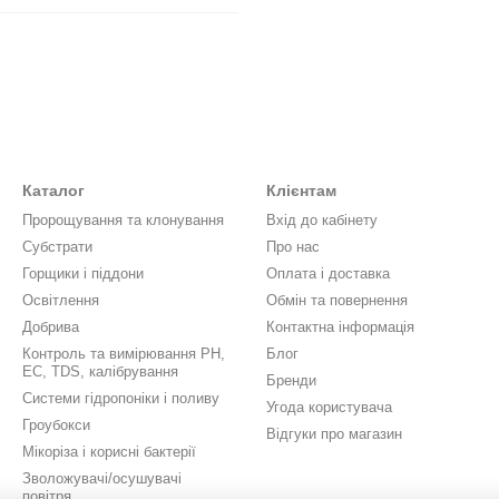
Каталог
Клієнтам
Пророщування та клонування
Вхід до кабінету
Субстрати
Про нас
Горщики і піддони
Оплата і доставка
Освітлення
Обмін та повернення
Добрива
Контактна інформація
Контроль та вимірювання PH,
Блог
EC, TDS, калібрування
Бренди
Системи гідропоніки і поливу
Угода користувача
Гроубокси
Відгуки про магазин
Мікоріза і корисні бактерії
Зволожувачі/осушувачі
повітря