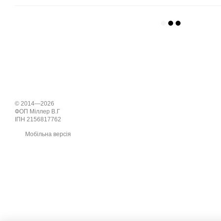
© 2014—2026
ФОП Міллер В.Г
ІПН 2156817762
Мобільна версія