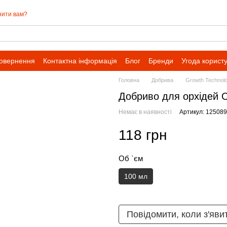
нити вам?
повернення
Контактна інформація
Блог
Бренди
Угода корист
Головна
Добрива
Growth Technol
Добриво для орхідей O
Немає в наявності
Артикул: 12508
118 грн
Об `єм
100 мл
Повідомити, коли з'яви