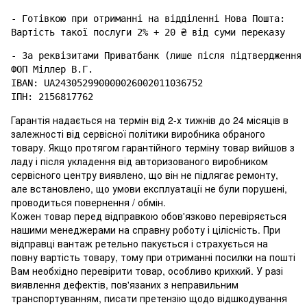
- Готівкою при отриманні на відділенні Нова Пошта: 

- За реквізитами Приватбанк (лише після підтвердження 
ФОП Міллер В.Г.

IBAN: UA243052990000026002011036752

Гарантія надається на термін від 2-х тижнів до 24 місяців в
залежності від сервісної політики виробника обраного
товару. Якщо протягом гарантійного терміну товар вийшов з
ладу і після укладення від авторизованого виробником
сервісного центру виявлено, що він не підлягає ремонту,
але встановлено, що умови експлуатації не були порушені,
проводиться повернення / обмін.
Кожен товар перед відправкою обов'язково перевіряється
нашими менеджерами на справну роботу і цілісність. При
відправці вантаж ретельно пакується і страхується на
повну вартість товару, тому при отриманні посилки на пошті
Вам необхідно перевірити товар, особливо крихкий. У разі
виявлення дефектів, пов'язаних з неправильним
транспортуванням, писати претензію щодо відшкодування