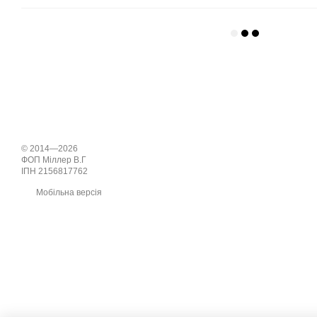
© 2014—2026
ФОП Міллер В.Г
ІПН 2156817762
Мобільна версія