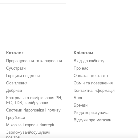
Каталог
Клієнтам
Пророщування та клонування
Вхід до кабінету
Субстрати
Про нас
Горщики і піддони
Оплата і доставка
Освітлення
Обмін та повернення
Добрива
Контактна інформація
Контроль та вимірювання PH,
Блог
EC, TDS, калібрування
Бренди
Системи гідропоніки і поливу
Угода користувача
Гроубокси
Відгуки про магазин
Мікоріза і корисні бактерії
Зволожувачі/осушувачі
повітря