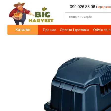
Перейти до основного контенту
099 026 88 06
Передзво
Каталог
Про нас
Оплата і доставка
Обмін та 