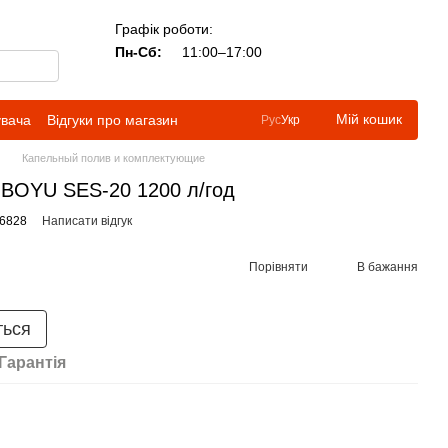
Графік роботи:
Пн-Сб:
11:00–17:00
Мій кошик
увача
Відгуки про магазин
Рус
Укр
Капельный полив и комплектующие
 BOYU SES-20 1200 л/год
66828
Написати відгук
Порівняти
В бажання
ться
Гарантія