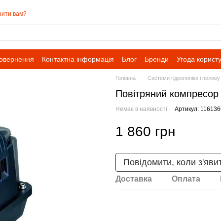
нити вам?
повернення
Контактна інформація
Блог
Бренди
Угода корист
Головна
Системи гідропоніки і поливу
Повітряний компресор
Немає в наявності
Артикул: 11613
1 860 грн
Повідомити, коли з'яви
Доставка
Оплата