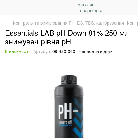
Контроль та вимірювання PH, EC, TDS, калібрування
Конт
Essentials LAB pH Down 81% 250 мл
знижувач рівня pH
В наявності
Артикул:
09-420-060
Написати відгук