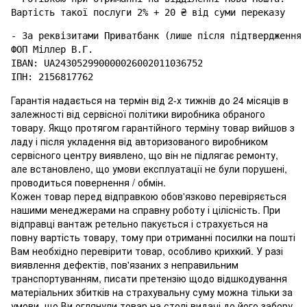
- За реквізитами Приватбанк (лише після підтвердження 
ФОП Міллер В.Г.

IBAN: UA243052990000026002011036752

Гарантія надається на термін від 2-х тижнів до 24 місяців в
залежності від сервісної політики виробника обраного
товару. Якщо протягом гарантійного терміну товар вийшов з
ладу і після укладення від авторизованого виробником
сервісного центру виявлено, що він не підлягає ремонту,
але встановлено, що умови експлуатації не були порушені,
проводиться повернення / обмін.
Кожен товар перед відправкою обов'язково перевіряється
нашими менеджерами на справну роботу і цілісність. При
відправці вантаж ретельно пакується і страхується на
повну вартість товару, тому при отриманні посилки на пошті
Вам необхідно перевірити товар, особливо крихкий. У разі
виявлення дефектів, пов'язаних з неправильним
транспортуванням, писати претензію щодо відшкодування
матеріальних збитків на страхувальну суму можна тільки за
умови, що Ви оглянули товар на столі видачі до його забору