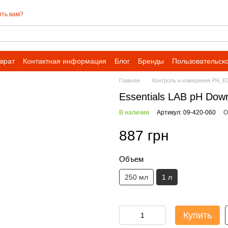
ть вам?
врат
Контактная информация
Блог
Бренды
Пользовательск
Главная
Контроль и измерения PH, E
Essentials LAB pH Dow
В наличии
Артикул: 09-420-060
О
887 грн
Объем
250 мл
1 л
Купить