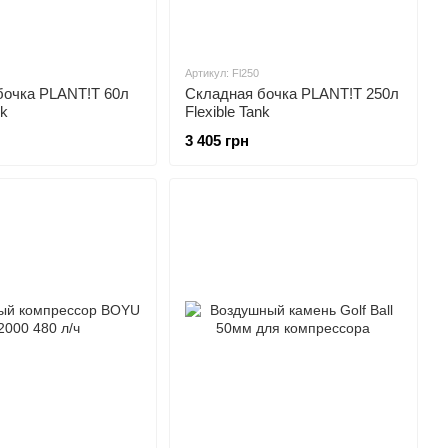
Артикул: Fl250
бочка PLANT!T 60л
Складная бочка PLANT!T 250л
nk
Flexible Tank
3 405 грн