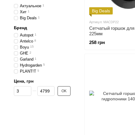
Актуальное
1
Big Deals
Хит
1
Big Deals
1
Артикул: MACDP22
Бренд
Сетчатый горшок дл
225мм
Autopot
1
Antelco
8
258 грн
Boyu
15
GHE
2
Garland
1
Hydrogarden
5
PLANT!T
5
Цена, грн
От Цена, грн
До Цена, грн
OK