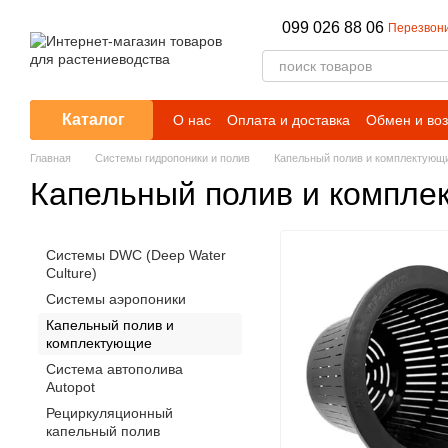
Перейти к основному контенту
099 026 88 06
Перезвони
Каталог
О нас
Оплата и доставка
Обмен и воз
Отзывы о магазине
Главная
Системы гидропоники и полив
Капельный полив и комплектующ
Капельный полив и компле
Системы DWC (Deep Water
Culture)
Системы аэропоники
Капельный полив и
комплектующие
Система автополива
Autopot
Рециркуляционный
капельный полив