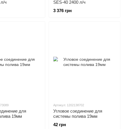
 л/ч
SES-40 2400 л/ч
3 376 грн
073089
Артикул: 1202138702
единение для
Угловое соединение для
олива 19мм
системы полива 19мм
42 грн