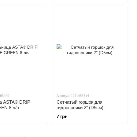
193409
Артикул: 1211455714
а ASTA® DRIP
Сетчатый горшок для
EN 8 л/ч
гидропоники 2" (D5cм)
7 грн