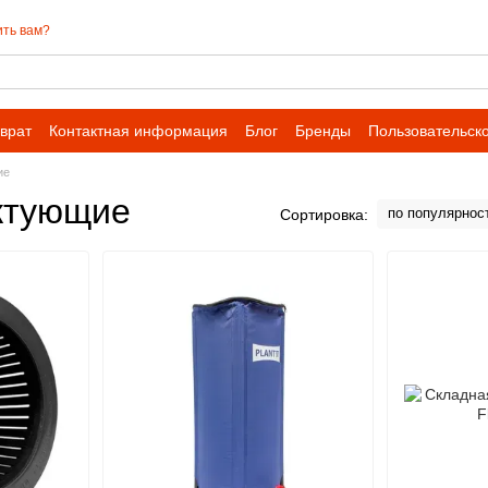
ть вам?
врат
Контактная информация
Блог
Бренды
Пользовательск
ие
ктующие
по популярнос
Сортировка: