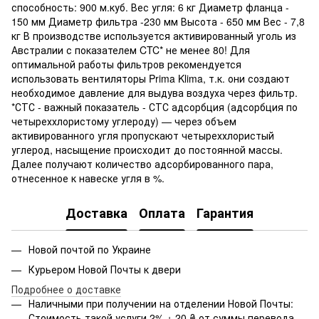
способность: 900 м.куб. Вес угля: 6 кг Диаметр фланца -
150 мм Диаметр фильтра -230 мм Высота - 650 мм Вес - 7,8
кг В производстве используется активированный уголь из
Австралии с показателем CTC* не менее 80! Для
оптимальной работы фильтров рекомендуется
использовать вентиляторы Prima Klima, т.к. они создают
необходимое давление для выдува воздуха через фильтр.
*СТС - важный показатель - СТС адсорбция (адсорбция по
четыреххлористому углероду) — через объем
активированного угля пропускают четыреххлористый
углерод, насыщение происходит до постоянной массы.
Далее получают количество адсорбированного пара,
отнесенное к навеске угля в %.
Доставка
Оплата
Гарантия
Новой почтой по Украине
Курьером Новой Почты к двери
Подробнее о доставке
Наличными при получении на отделении Новой Почты:
Стоимость такой услуги 2% + 20 ₴ от суммы перевода