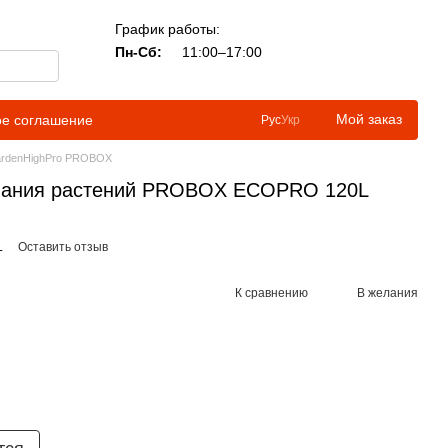
График работы:
Пн-Сб:
11:00–17:00
Мой заказ
ое соглашение
Рус
Укр
ardenHighPro PROBOX
вания растений PROBOX ECOPRO 120L
L
Оставить отзыв
К сравнению
В желания