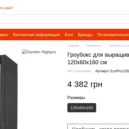
ть вам?
врат
Контактная информация
Блог
Бренды
Пользовательск
Главная
Гроубоксы
Гроубоксы G
Гроубокс для выращи
120x60x160 см
Нет в наличии
Артикул: EcoPro120
4 382 грн
Размеры
120x60x160