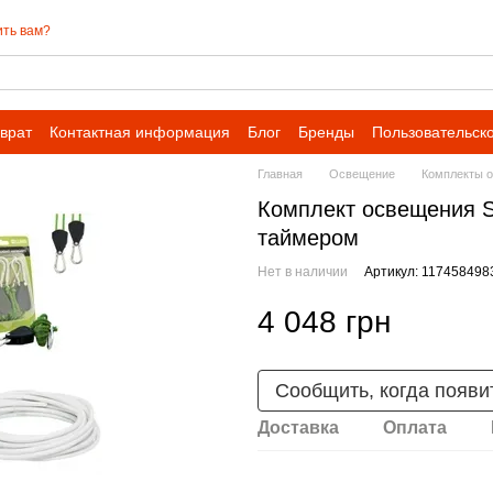
ть вам?
врат
Контактная информация
Блог
Бренды
Пользовательск
Главная
Освещение
Комплекты 
Комплект освещения S
таймером
Нет в наличии
Артикул: 117458498
4 048 грн
Сообщить, когда появи
Доставка
Оплата