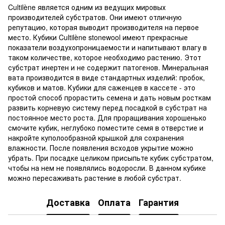
Cultilène является одним из ведущих мировых
производителей субстратов. Они имеют отличную
репутацию, которая выводит производителя на первое
место. Кубики Cultilène stonewool имеют прекрасные
показатели воздухопроницаемости и напитывают влагу в
таком количестве, которое необходимо растению. Этот
субстрат инертен и не содержит патогенов. Минеральная
вата производится в виде стандартных изделий: пробок,
кубиков и матов. Кубики для саженцев в кассете - это
простой способ прорастить семена и дать новым росткам
развить корневую систему перед посадкой в субстрат на
постоянное место роста. Для проращивания хорошенько
смочите кубик, неглубоко поместите семя в отверстие и
накройте куполообразной крышкой для сохранения
влажности. После появления всходов укрытие можно
убрать. При посадке целиком присыпьте кубик субстратом,
чтобы на нем не появлялись водоросли. В данном кубике
можно пересаживать растение в любой субстрат.
Доставка
Оплата
Гарантия