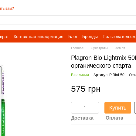
ть вам?
врат
Контактная информация
Блог
Бренды
Пользовательск
Главная
Субстраты
Земля
Plagron Bio Lightmix 
органического старта
В наличии
Артикул: PlBioL50
Ост
575 грн
Купить
Доставка
Оплата