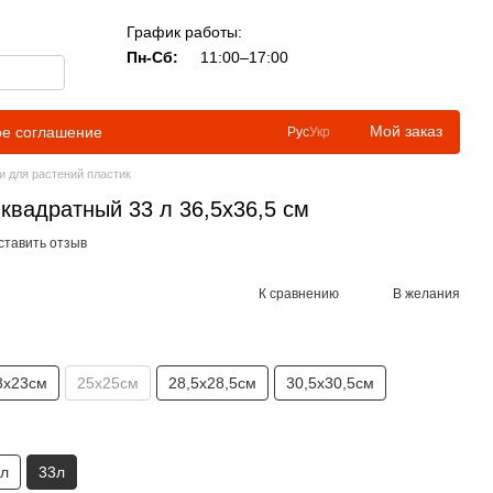
График работы:
Пн-Сб:
11:00–17:00
Мой заказ
ое соглашение
Рус
Укр
и для растений пластик
квадратный 33 л 36,5х36,5 см
ставить отзыв
К сравнению
В желания
3х23см
25х25см
28,5х28,5см
30,5х30,5см
л
33л