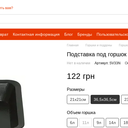
ть вам?
врат
Контактная информация
Блог
Бренды
Пользовательск
Главная
Горшки и поддоны
Горшк
Подставка под горшок 
Нет в наличии
Артикул: SV33N
О
122 грн
Размеры
21х21см
36,5х36,5см
2
Объем горшка
6л
11л
9л
14л
18